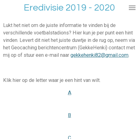
Eredivisie 2019 - 2020
Ga
direct
naar
Lukt het niet om de juiste informatie te vinden bij de
de
verschillende voetbalstadions? Hier kun je per punt een hint
hoofdinhoud
vinden. Levert dit niet het juiste duwtje in de rug op, neem via
het Geocaching berichtencentrum (GekkeHenki) contact met
mij op of stuur een e-mail naar
gekkehenki82@gmail.com
.
Klik hier op de letter waar je een hint van wilt.
A
B
C