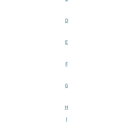
D
E
F
G
H
I