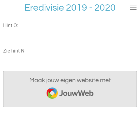
Eredivisie 2019 - 2020
Ga
direct
naar
Hint O:
de
hoofdinhoud
Zie hint N.
Maak jouw eigen website met
JouwWeb