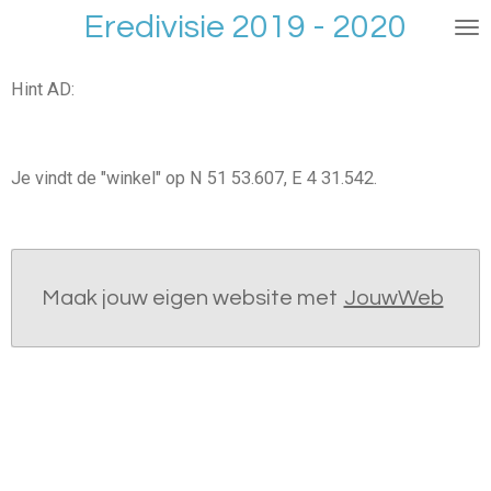
Eredivisie 2019 - 2020
Ga
direct
naar
Hint AD:
de
hoofdinhoud
Je vindt de "winkel" op N 51 53.607, E 4 31.542.
Maak jouw eigen website met
JouwWeb