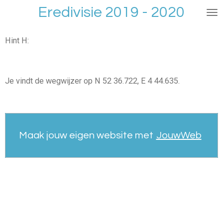
Eredivisie 2019 - 2020
Ga
direct
naar
Hint H:
de
hoofdinhoud
Je vindt de wegwijzer op N 52 36.722, E 4 44.635.
Maak jouw eigen website met
JouwWeb