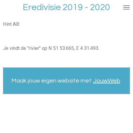
Eredivisie 2019 - 2020
Ga
direct
naar
Hint AB:
de
hoofdinhoud
Je vindt de "rivier" op N 51 53.665, E 4 31.493.
Maak jouw eigen website met
JouwWeb