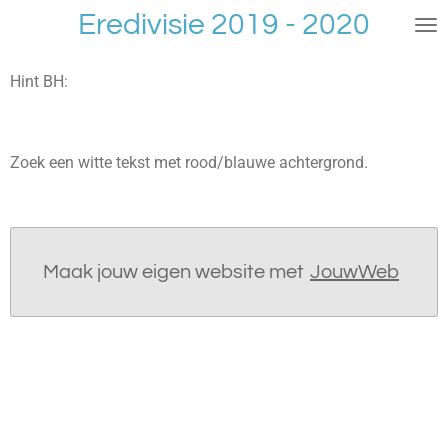
Eredivisie 2019 - 2020
Ga
direct
naar
Hint BH:
de
hoofdinhoud
Zoek een witte tekst met rood/blauwe achtergrond.
Maak jouw eigen website met
JouwWeb