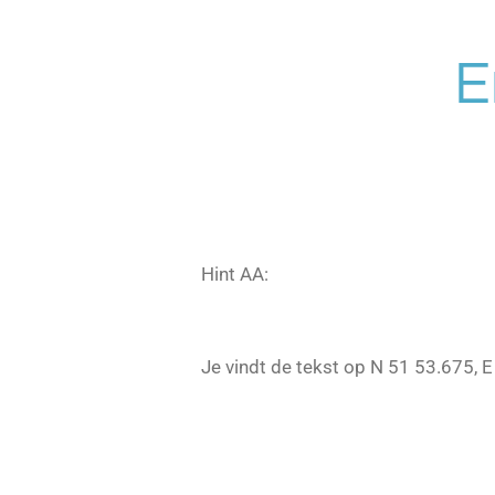
Ga
direct
E
naar
de
hoofdinhoud
Hint AA:
Je vindt de tekst op N 51 53.675, E