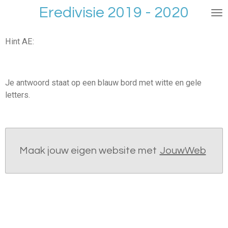
Eredivisie 2019 - 2020
Ga
direct
naar
Hint AE:
de
hoofdinhoud
Je antwoord staat op een blauw bord met witte en gele
letters.
Maak jouw eigen website met
JouwWeb