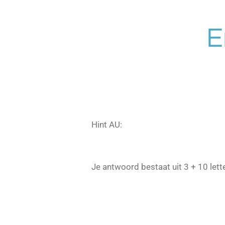
Ga
direct
E
naar
de
hoofdinhoud
Hint AU:
Je antwoord bestaat uit 3 + 10 lett