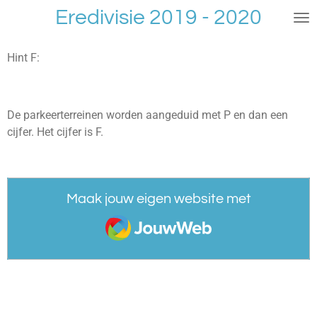
Eredivisie 2019 - 2020
Ga
direct
naar
Hint F:
de
hoofdinhoud
De parkeerterreinen worden aangeduid met P en dan een
cijfer. Het cijfer is F.
Maak jouw eigen website met
JouwWeb